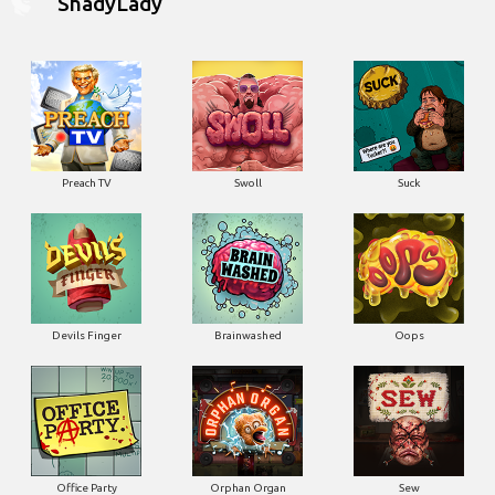
ShadyLady
Preach TV
Swoll
Suck
Devils Finger
Brainwashed
Oops
Office Party
Orphan Organ
Sew